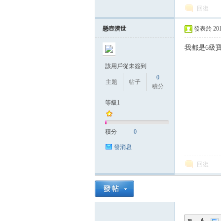
回復
懸壺濟世
發表於 2015-
方
我都是6級
該用戶從未簽到
0
主題
帖子
積分
等級1
積分
0
網
發消息
回復