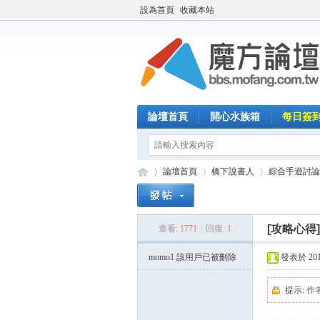
設為首頁
收藏本站
論壇首頁
開心水族箱
每日簽
論壇首頁
橋下說書人
綜合手遊討論
[攻略心得
查看:
1771
|
回復:
1
魔
»
›
›
momo1
該用戶已被刪除
發表於 2015-
提示:
作