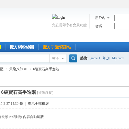
用戶名
免註冊即享有會員功能
密碼
到
魔方網粉絲團
魔方手遊資訊站
熱搜:
game +
加加
My card
帖子
搜
區
天龍八部3D
6級寶石高手進階
索
]
6級寶石高手進階
[複製鏈接]
›
›
2-27 14:36:40
|
顯示全部樓層
者被禁止或刪除 內容自動屏蔽