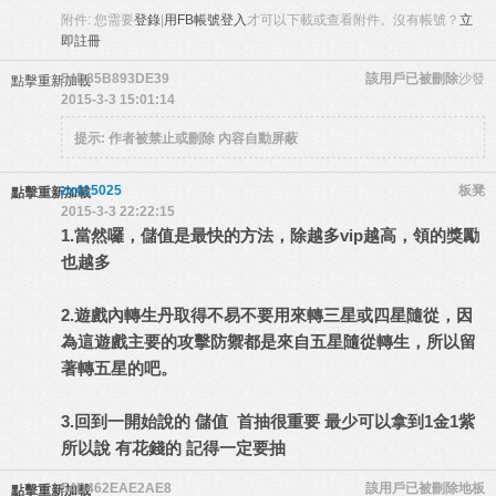
附件:
您需要
登錄
|
用FB帳號登入
才可以下載或查看附件。沒有帳號？
立
即註冊
54D85B893DE39
該用戶已被刪除
沙發
點擊重新加載
2015-3-3 15:01:14
提示:
作者被禁止或刪除 內容自動屏蔽
zx415025
板凳
點擊重新加載
2015-3-3 22:22:15
1.當然囉，儲值是最快的方法，除越多vip越高，領的獎勵
也越多
2.遊戲內轉生丹取得不易不要用來轉三星或四星隨從，因
為這遊戲主要的攻擊防禦都是來自五星隨從轉生，所以留
著轉五星的吧。
3.回到一開始說的 儲值 首抽很重要 最少可以拿到1金1紫
所以說 有花錢的 記得一定要抽
54D462EAE2AE8
該用戶已被刪除
地板
點擊重新加載