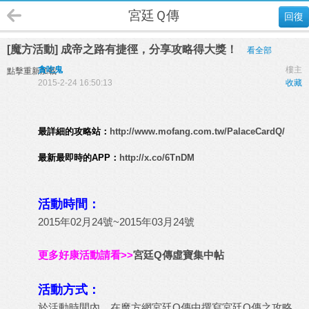
宮廷Ｑ傳
回復
[魔方活動] 成帝之路有捷徑，分享攻略得大獎！
看全部
貪吃鬼
樓主
點擊重新加載
2015-2-24 16:50:13
收藏
最詳細的攻略站：
http://www.mofang.com.tw/PalaceCardQ/
最新最即時的APP：
http://x.co/6TnDM
活動時間：
2015年02月24號~2015年03月24號
更多好康活動請看>>
宮廷Q傳虛寶集中帖
活動方式：
於活動時間內，在魔方網
宮廷Q傳
中撰寫宮廷Q傳之攻略