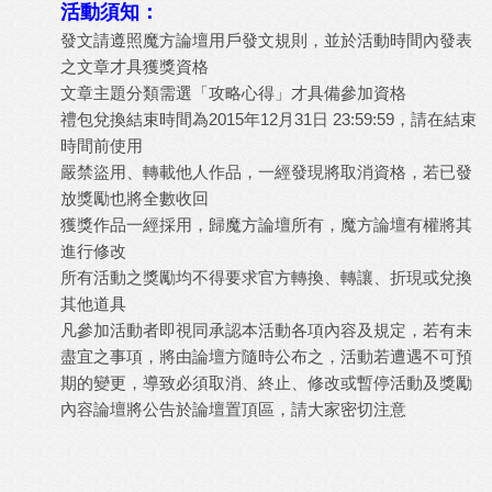
活動須知：
發文請遵照魔方論壇用戶發文規則，並於活動時間內發表
之文章才具獲獎資格
文章主題分類需選「攻略心得」才具備參加資格
禮包兌換結束時間為2015年12月31日 23:59:59，請在結束
時間前使用
嚴禁盜用、轉載他人作品，一經發現將取消資格，若已發
放獎勵也將全數收回
獲獎作品一經採用，歸魔方論壇所有，魔方論壇有權將其
進行修改
所有活動之獎勵均不得要求官方轉換、轉讓、折現或兌換
其他道具
凡參加活動者即視同承認本活動各項內容及規定，若有未
盡宜之事項，將由論壇方隨時公布之，活動若遭遇不可預
期的變更，導致必須取消、終止、修改或暫停活動及獎勵
內容論壇將公告於論壇置頂區，請大家密切注意