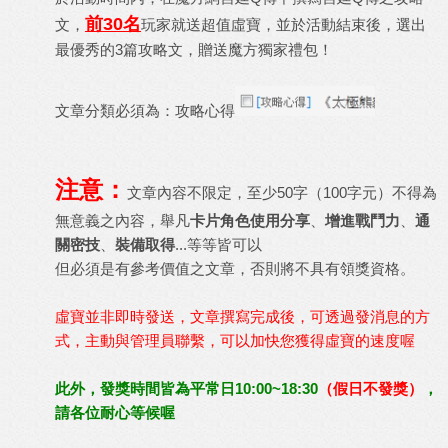
前30名
文，
玩家就送超值虛寶，並於活動結束後，選出
最優秀的3篇攻略文，贈送魔方獨家禮包！
文章分類必須為：攻略心得
注意：
文章內容不限定，至少50字（100字元）不得為
無意義之內容，舉凡
卡片角色使用分享
、
增進戰鬥力
、
通
關密技
、
裝備取得
...等等皆可以
但必須是有參考價值之文章，否則將不具有領獎資格。
虛寶並非即時發送，文章撰寫完成後，可透過發消息的方
式，主動與管理員聯繫，可以加快您獲得虛寶的速度喔
此外，發獎時間皆為平常日10:00~18:30
（假日不發獎）
，
請各位耐心等候喔