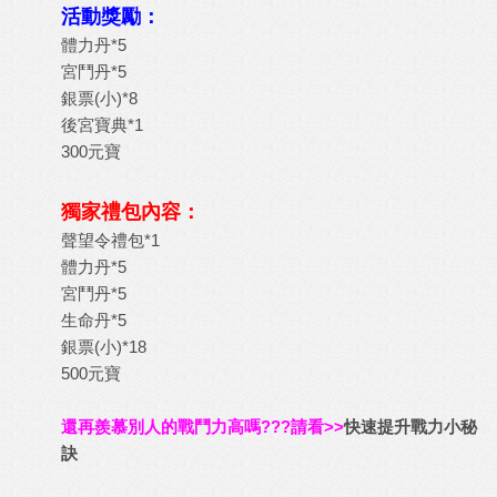
活動獎勵：
體力丹*5
宮鬥丹*5
銀票(小)*8
後宮寶典*1
300元寶
獨家禮包內容：
聲望令禮包*1
體力丹*5
宮鬥丹*5
生命丹*5
銀票(小)*18
500元寶
還再羨慕別人的戰鬥力高嗎???請看>>
快速提升戰力小秘
訣