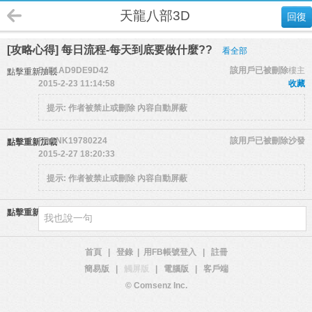
天龍八部3D
回復
[攻略心得] 每日流程-每天到底要做什麼??
看全部
54E1AD9DE9D42
該用戶已被刪除
樓主
點擊重新加載
2015-2-23 11:14:58
收藏
提示:
作者被禁止或刪除 內容自動屏蔽
FRANK19780224
該用戶已被刪除
沙發
點擊重新加載
2015-2-27 18:20:33
提示:
作者被禁止或刪除 內容自動屏蔽
點擊重新加載
首頁
|
登錄
|
用FB帳號登入
|
註冊
簡易版
|
觸屏版
|
電腦版
|
客戶端
© Comsenz Inc.