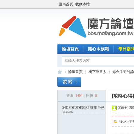
設為首頁
收藏本站
論壇首頁
開心水族箱
每日簽
論壇首頁
橋下說書人
綜合手遊討論
[攻略心得
查看:
1402
|
回復:
0
魔
»
›
›
54D8DC3DE0635
該用戶已
發表於 2015-
被刪除
提示:
作