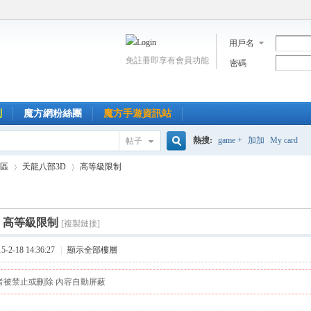
用戶名
免註冊即享有會員功能
密碼
到
魔方網粉絲團
魔方手遊資訊站
熱搜:
game +
加加
My card
帖子
搜
區
天龍八部3D
高等級限制
索
]
高等級限制
[複製鏈接]
›
›
2-18 14:36:27
|
顯示全部樓層
者被禁止或刪除 內容自動屏蔽