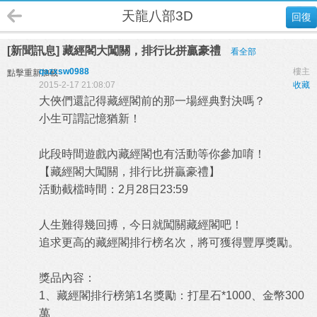
天龍八部3D
回復
[新聞訊息] 藏經閣大闖關，排行比拼贏豪禮
看全部
qazxsw0988
樓主
點擊重新加載
2015-2-17 21:08:07
收藏
大俠們還記得藏經閣前的那一場經典對決嗎？
小生可謂記憶猶新！
此段時間遊戲內藏經閣也有活動等你參加唷！
【藏經閣大闖關，排行比拼贏豪禮】
活動截檔時間：2月28日23:59
人生難得幾回搏，今日就闖關藏經閣吧！
追求更高的藏經閣排行榜名次，將可獲得豐厚獎勵。
獎品內容：
1、藏經閣排行榜第1名獎勵：打星石*1000、金幣300
萬