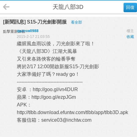
天龍八部3D
回復
[新聞訊息] S15-刀光劍影開服
看全部
qazxsw0988
樓主
點擊重新加載
2015-2-17 21:03:55
收藏
繼腥風血雨以後，刀光劍影來了啦！
《天龍八部3D》江湖大風暴
又引來各路俠客的輪番爭奪
將於2/17 12:00開啟新服S15-刀光劍影
大家準備好了嗎？ready go！
-------------------------------------------
安卓 ：
http://goo.gl/vn4DUR
蘋果：
http://goo.gl/ezpJGm
APK：
http://tlbb.download.efuntw.com/tlbb/app/tlbb3D.apk
客服信箱：
service03@inchtw.com