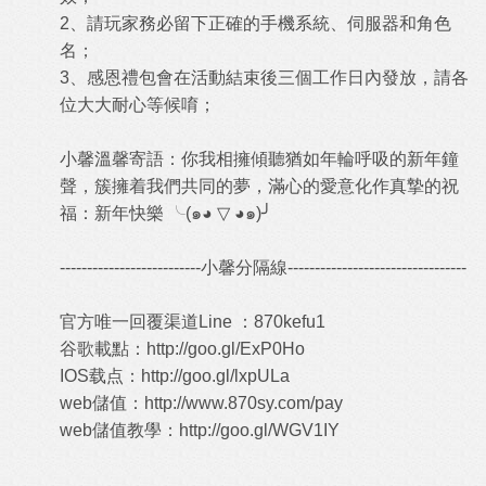
2、請玩家務必留下正確的手機系統、伺服器和角色
名；
3、感恩禮包會在活動結束後三個工作日內發放，請各
位大大耐心等候唷；
小馨溫馨寄語：你我相擁傾聽猶如年輪呼吸的新年鐘
聲，簇擁着我們共同的夢，滿心的愛意化作真摯的祝
福：新年快樂 ╰(๑◕ ▽ ◕๑)╯
--------------------------小馨分隔線---------------------------------
官方唯一回覆渠道Line ：870kefu1
谷歌載點：
http://goo.gl/ExP0Ho
IOS载点：
http://goo.gl/lxpULa
web儲值：
http://www.870sy.com/pay
web儲值教學：
http://goo.gl/WGV1IY