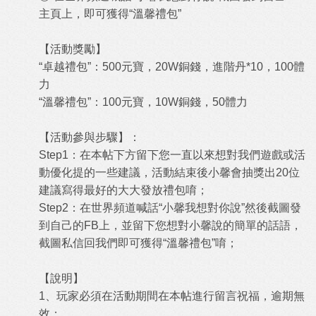
主頁上，即可獲得“溫馨禮包”
【活動獎勵】
“卓越禮包”：500元寶，20W銅錢，進階丹*10，100體
力
“溫馨禮包”：100元寶，10W銅錢，50體力
【活動參與步驟】：
Step1：在本帖下方留下您一直以來想對我們遊戲或活
動優化提的一些建議，活動結束後小馨會抽獎出20位
建議寫得最好的大大發放禮包唷；
Step2：在世界頻道喊話“小馨我想對你說”然後截圖發
到自己的FB上，並留下您想對小馨說的簡單的話語，
截圖私信回我們即可獲得“溫馨禮包”唷；
【說明】
1、玩家必須在活動期間在本帖進行留言祝福，逾期無
效；