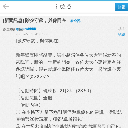
神之谷
回復
[新聞訊息] 除夕守歲，與你同在
看全部
qazxsw0988
樓主
點擊重新加載
2015-2-17 19:01:00
收藏
[除夕守歲，與你同在]
新年鐘聲即將敲響，讓小馨陪伴各位大大守候新春的
來臨吧，新的一年新的開始，各位大大心裏肯定有好
多話語喔，現在就讓小馨陪伴各位大大一起說說心裏
話吧ヾ(o◕∀◕)ﾉヾ
【活動時間】現時起--2月24 （23:59）
【活動範圍】全服
【活動內容】
① 在本帖下方留下您對我們遊戲優化的建議，活動結
束抽選20位玩家，獲得“卓越禮包”
② 在世界頻道喊話“小馨我想對你說”截圖發到自己FB