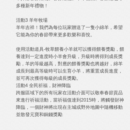
多種新年禮物！
活動3 羊年牧場
羊年吉祥！我們為每位玩家贈送了一隻小綿羊，希望
它能為你的春節帶來更多歡樂和喜悅。
使用活動道具-牧草餵養小羊就可以獲得餵養獎勵，餵
養達到一定進度時小羊會升級，升級時將得到成長獎
勵，羊的等級越高，對應的餵養獎勵也將越好，綿羊
成長到最高等級時可以生育小羊，將重置成長進度，
並可再次獲得每級的成長獎勵。
活動4 全民祈福，財神降臨
跨服區域下的所有玩家在活動介面可以敬奉春節貢品
來進行祈福活動，當祈福值達到2015時，將觸發財神
降臨，一個財神將出現在主城或野外地圖中隨機移動
並散發元寶和銅錢獎勵