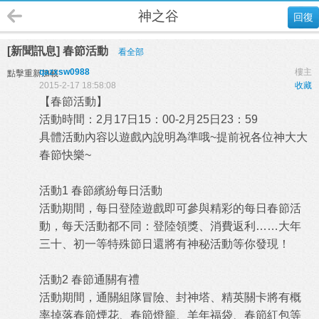
神之谷
回復
[新聞訊息] 春節活動
看全部
qazxsw0988
樓主
點擊重新加載
2015-2-17 18:58:08
收藏
【春節活動】
活動時間：2月17日15：00-2月25日23：59
具體活動內容以遊戲內說明為準哦~提前祝各位神大大
春節快樂~
活動1 春節繽紛每日活動
活動期間，每日登陸遊戲即可參與精彩的每日春節活
動，每天活動都不同：登陸領獎、消費返利……大年
三十、初一等特殊節日還將有神秘活動等你發現！
活動2 春節通關有禮
活動期間，通關組隊冒險、封神塔、精英關卡將有概
率掉落春節煙花、春節燈籠、羊年福袋、春節紅包等