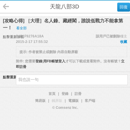
天龍八部3D
回復
[攻略心得] ［大理］名人錄、藏經閣，誰說低戰力不能拿第
一！
看全部
54E1F9276A18A
該用戶已被刪除
樓主
點擊重新加載
2015-2-17 17:55:32
收藏
提示:
作者被禁止或刪除 內容自動屏蔽
附件:
您需要
登錄
|
用FB帳號登入
才可以下載或查看附件。沒有帳號？
立
即註冊
點擊重新加載
首頁
|
登錄
|
註冊
簡易版
|
觸屏版
|
電腦版
|
客戶端
© Comsenz Inc.