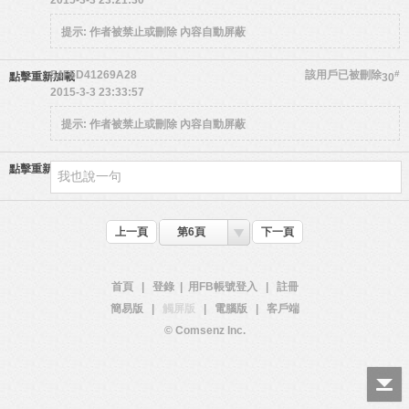
2015-3-3 23:21:30
提示:
作者被禁止或刪除 內容自動屏蔽
54F5D41269A28
該用戶已被刪除
#
點擊重新加載
30
2015-3-3 23:33:57
提示:
作者被禁止或刪除 內容自動屏蔽
點擊重新加載
上一頁
第6頁
下一頁
首頁
|
登錄
|
用FB帳號登入
|
註冊
簡易版
|
觸屏版
|
電腦版
|
客戶端
© Comsenz Inc.