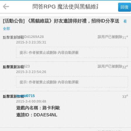
問答RPG 魔法使與黑貓維茲
回復
[活動公告] 《黑貓維茲》好友邀請得好禮，招待ID分享送
看
全部
54F5D41269A28
該用戶已被刪除
#
點擊重新加載
31
2015-3-3 23:35:31
提示:
作者被禁止或刪除 內容自動屏蔽
rita8623
該用戶已被刪除
#
點擊重新加載
32
2015-3-3 23:54:26
提示:
作者被禁止或刪除 內容自動屏蔽
arnold0715
#
點擊重新加載
33
2015-3-4 00:09:48
遊戲內名稱：路卡利歐
邀請ID：DDAES4NL