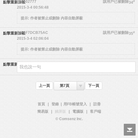
u91502777
該用戶已被刪除
#
點擊重新加載
34
2015-3-4 00:56:48
提示:
作者被禁止或刪除 內容自動屏蔽
54F5F7DCB75AC
該用戶已被刪除
#
點擊重新加載
35
2015-3-4 02:06:04
提示:
作者被禁止或刪除 內容自動屏蔽
點擊重新加載
上一頁
第7頁
下一頁
首頁
|
登錄
|
用FB帳號登入
|
註冊
簡易版
|
觸屏版
|
電腦版
|
客戶端
© Comsenz Inc.