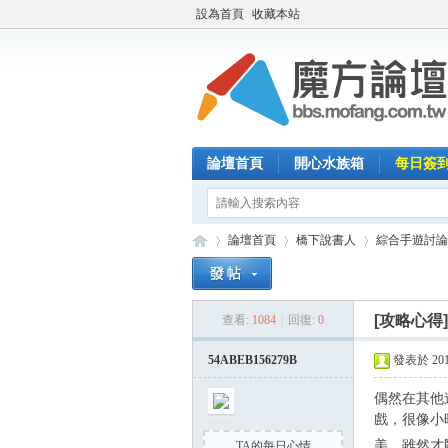
設為首頁
收藏本站
論壇首頁
開心水族箱
每日簽
論壇首頁
橋下說書人
綜合手遊討論
[攻略心得
查看:
1084
|
回復:
0
魔
»
›
›
54ABEB156279B
發表於 2015-
偶然在其他
戲，很像小
美，雖然才
TA的每日心情