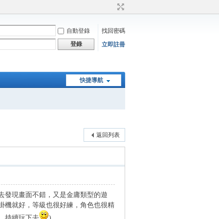
自動登錄
找回密碼
登錄
立即註冊
快捷導航
返回列表
去發現畫面不錯，又是金庸類型的遊
掛機就好，等級也很好練，角色也很精
，持續玩下去
)