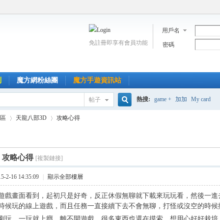
用戶名
免註冊即享有會員功能
密碼
到
魔方網粉絲團
魔方手遊資訊站
熱搜:
game +
加加
My card
帖子
搜
區
天龍八部3D
攻略心得
索
]
攻略心得
[複製鏈接]
›
›
2-16 14:35:09
|
顯示全部樓層
遊戲畫面看到，起初只是好奇，反正休假無聊就下載來玩玩看，然後一進
時候玩的線上遊戲，而且任務一直接續下去不會無聊，打怪或沒空的時候
剛玩，一玩就上癮，離不開遊戲，很多東西也還在摸索，想用心好好栽培