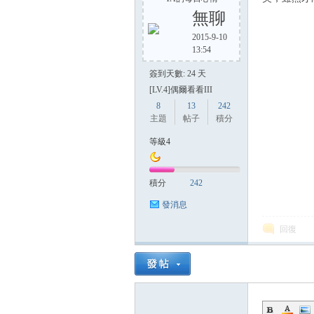
無聊
2015-9-10
13:54
方
簽到天數: 24 天
[LV.4]偶爾看看III
8
13
242
主題
帖子
積分
等級4
積分
242
網
發消息
回復