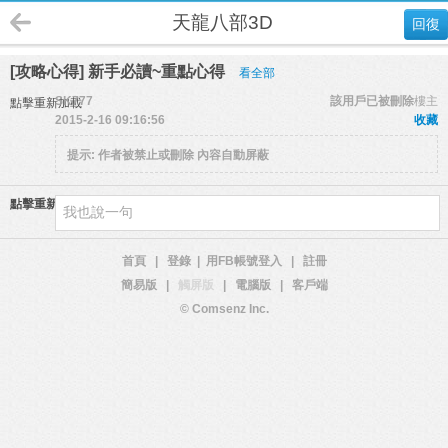
天龍八部3D
回復
[攻略心得] 新手必讀~重點心得
看全部
SK777
該用戶已被刪除
樓主
點擊重新加載
2015-2-16 09:16:56
收藏
提示:
作者被禁止或刪除 內容自動屏蔽
點擊重新加載
首頁
|
登錄
|
用FB帳號登入
|
註冊
簡易版
|
觸屏版
|
電腦版
|
客戶端
© Comsenz Inc.