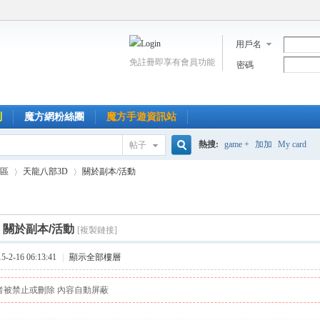
用戶名
免註冊即享有會員功能
密碼
到
魔方網粉絲團
魔方手遊資訊站
熱搜:
game +
加加
My card
帖子
搜
區
天龍八部3D
關於副本/活動
索
]
關於副本/活動
[複製鏈接]
›
›
2-16 06:13:41
|
顯示全部樓層
者被禁止或刪除 內容自動屏蔽