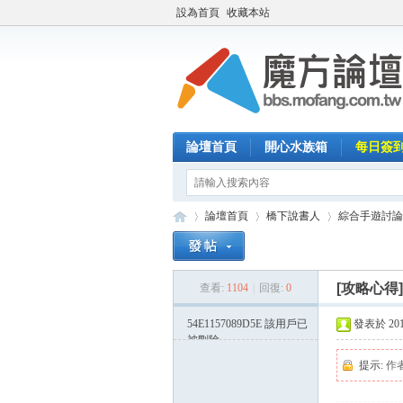
設為首頁
收藏本站
論壇首頁
開心水族箱
每日簽
論壇首頁
橋下說書人
綜合手遊討論
[攻略心得
查看:
1104
|
回復:
0
魔
»
›
›
54E1157089D5E
該用戶已
發表於 2015-
被刪除
提示:
作