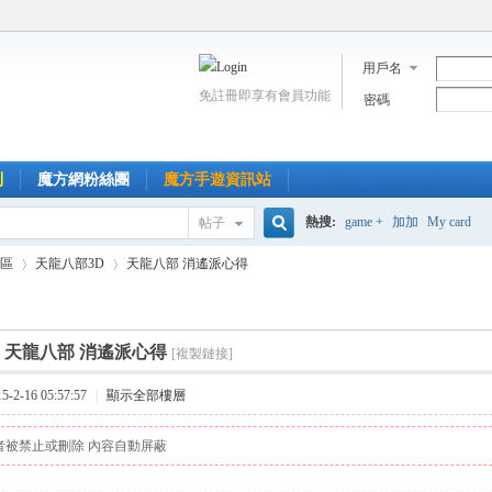
用戶名
免註冊即享有會員功能
密碼
到
魔方網粉絲團
魔方手遊資訊站
熱搜:
game +
加加
My card
帖子
搜
區
天龍八部3D
天龍八部 消遙派心得
索
]
天龍八部 消遙派心得
[複製鏈接]
›
›
2-16 05:57:57
|
顯示全部樓層
者被禁止或刪除 內容自動屏蔽