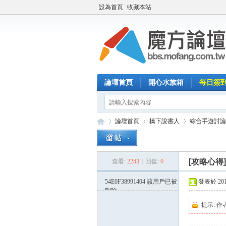
設為首頁
收藏本站
論壇首頁
開心水族箱
每日簽
論壇首頁
橋下說書人
綜合手遊討論
[攻略心得
查看:
2243
|
回復:
0
魔
»
›
›
54E0F38991404
該用戶已被
發表於 2015-
刪除
提示:
作