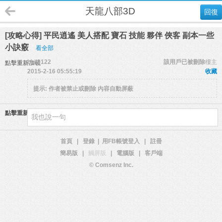
天龍八部3D
回復
[攻略心得] 平民逍遙 美人搭配 寶石 技能 夥伴 俠客 副本一些
小訣竅
看全部
bbii3122
該用戶已被刪除
樓主
點擊重新加載
2015-2-16 05:55:19
收藏
提示:
作者被禁止或刪除 內容自動屏蔽
點擊重新加載
首頁
|
登錄
|
用FB帳號登入
|
註冊
簡易版
|
觸屏版
|
電腦版
|
客戶端
© Comsenz Inc.