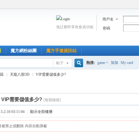
用戶名
免註冊即享有會員功能
密碼
到
魔方網粉絲團
魔方手遊資訊站
熱搜:
game +
加加
My card
帖子
搜
區
天龍八部3D
VIP需要儲值多少?
索
]
VIP需要儲值多少?
[複製鏈接]
›
›
2-16 03:11:04
|
顯示全部樓層
者被禁止或刪除 內容自動屏蔽