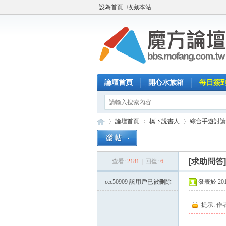
設為首頁
收藏本站
論壇首頁
開心水族箱
每日簽
論壇首頁
橋下說書人
綜合手遊討論
[求助問答
查看:
2181
|
回復:
6
魔
»
›
›
ccc50909
該用戶已被刪除
發表於 2015-
提示:
作