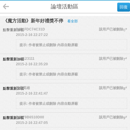
論壇活動區
回復
《魔方活動》新年好禮獎不停
看全部
54E1FDC74C31D
該用戶已被刪除
#
點擊重新加載
6
2015-2-16 22:27:22
提示:
作者被禁止或刪除 內容自動屏蔽
lany123111
該用戶已被刪除
#
點擊重新加載
7
2015-2-16 22:35:20
提示:
作者被禁止或刪除 內容自動屏蔽
笑盡英雄
該用戶已被刪除
#
點擊重新加載
8
2015-2-16 22:41:47
提示:
作者被禁止或刪除 內容自動屏蔽
54D79B6510D00
該用戶已被刪除
#
點擊重新加載
9
2015-2-16 22:47:05