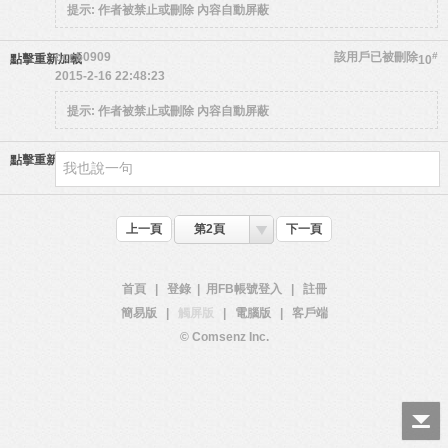
提示:
作者被禁止或刪除 內容自動屏蔽
ccc50909
該用戶已被刪除
#
點擊重新加載
10
2015-2-16 22:48:23
提示:
作者被禁止或刪除 內容自動屏蔽
點擊重新加載
上一頁
第2頁
下一頁
首頁
|
登錄
|
用FB帳號登入
|
註冊
簡易版
|
觸屏版
|
電腦版
|
客戶端
© Comsenz Inc.