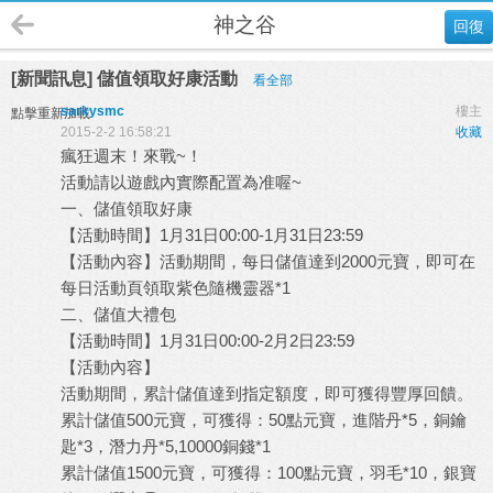
神之谷
回復
[新聞訊息] 儲值領取好康活動
看全部
sarkysmc
樓主
點擊重新加載
2015-2-2 16:58:21
收藏
瘋狂週末！來戰~！
活動請以遊戲內實際配置為准喔~
一、儲值領取好康
【活動時間】1月31日00:00-1月31日23:59
【活動內容】活動期間，每日儲值達到2000元寶，即可在
每日活動頁領取紫色隨機靈器*1
二、儲值大禮包
【活動時間】1月31日00:00-2月2日23:59
【活動內容】
活動期間，累計儲值達到指定額度，即可獲得豐厚回饋。
累計儲值500元寶，可獲得：50點元寶，進階丹*5，銅鑰
匙*3，潛力丹*5,10000銅錢*1
累計儲值1500元寶，可獲得：100點元寶，羽毛*10，銀寶