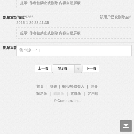
提示:
作者被禁止或刪除 內容自動屏蔽
fzro29265
該用戶已被刪除
#
點擊重新加載
40
2015-1-29 23:11:35
提示:
作者被禁止或刪除 內容自動屏蔽
點擊重新加載
上一頁
第8頁
下一頁
首頁
|
登錄
|
用FB帳號登入
|
註冊
簡易版
|
觸屏版
|
電腦版
|
客戶端
© Comsenz Inc.