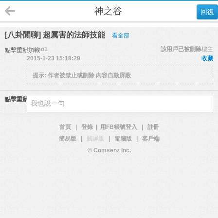
神之谷
回復
[八卦閒聊] 超厲害的法師技能
看全部
momo1
該用戶已被刪除
樓主
點擊重新加載
2015-1-23 15:18:29
收藏
提示:
作者被禁止或刪除 內容自動屏蔽
點擊重新加載
首頁
|
登錄
|
用FB帳號登入
|
註冊
簡易版
|
觸屏版
|
電腦版
|
客戶端
© Comsenz Inc.