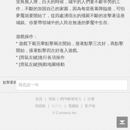
里鳥無人煙，白天的時候，城中的人們要不辭辛勞的工
作，不斷的加固自己的家園，因為每當夜幕降臨後，可怕
夢魘就要開始了，從四處湧現出的殭屍不斷的攻擊著這座
城鎮。你要帶領城中的人民在無邊的夢魘中生存。
遊戲操作：
* 遊戲下載完畢點擊兩次開始，接著點擊三次好，再點擊
開始，接著點擊四次好進入遊戲。
* [滑鼠左鍵]進行各項操作
* [滑鼠左鍵]拖動地圖移動
點擊重新加載
首頁
|
登錄
|
用FB帳號登入
|
註冊
簡易版
|
觸屏版
|
電腦版
|
客戶端
© Comsenz Inc.