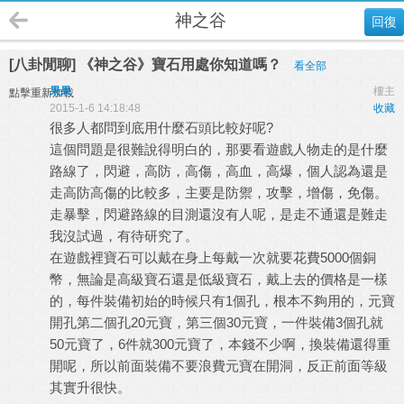
神之谷
回復
[八卦閒聊] 《神之谷》寶石用處你知道嗎？
看全部
果果
樓主
點擊重新加載
2015-1-6 14:18:48
收藏
很多人都問到底用什麼石頭比較好呢?
這個問題是很難說得明白的，那要看遊戲人物走的是什麼
路線了，閃避，高防，高傷，高血，高爆，個人認為還是
走高防高傷的比較多，主要是防禦，攻擊，增傷，免傷。
走暴擊，閃避路線的目測還沒有人呢，是走不通還是難走
我沒試過，有待研究了。
在遊戲裡寶石可以戴在身上每戴一次就要花費5000個銅
幣，無論是高級寶石還是低級寶石，戴上去的價格是一樣
的，每件裝備初始的時候只有1個孔，根本不夠用的，元寶
開孔第二個孔20元寶，第三個30元寶，一件裝備3個孔就
50元寶了，6件就300元寶了，本錢不少啊，換裝備還得重
開呢，所以前面裝備不要浪費元寶在開洞，反正前面等級
其實升很快。