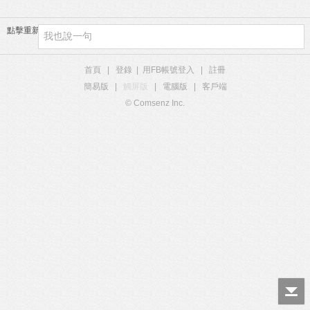
點擊重新加載
首頁
|
登錄
|
用FB帳號登入
|
註冊
簡易版
|
觸屏版
|
電腦版
|
客戶端
© Comsenz Inc.