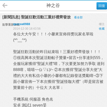
神之谷
回復
[新聞訊息] 聖誕狂歡活動三重好禮齊發放
看全部
qazxsw0988
樓主
點擊重新加載
2014-12-30 18:43:56
收藏
各位大大午安！！！小馨來宣佈得獎玩家名單啦
(*^__^*)
聖誕狂歡活動於昨日結束啦！三重好禮齊發放！！！
①很高興本次聖誕活動帖子贊量+留言+分享達到555，
全服玩家獲得“聖誕大禮”唷，下次要更加努力爭取 達到
888唷，嘻嘻~~(≧▽≦)/~ ②本次獲得“聖誕分享大使”大
禮的大大有私信小馨的小馨都有記錄發送獎勵唷~③下
面小馨宣佈一下本次獲得“聖誕怪咖大禮”（即是留言被
贊量前十的）十位大 大名單：
手機系統 伺服器 角色名
安卓 測試1 seven旻