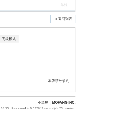
舉報
返回列表
高級模式
本版積分規則
小黑屋
|
MOFANG INC.
 08:53
, Processed in 0.032647 second(s), 23 queries .