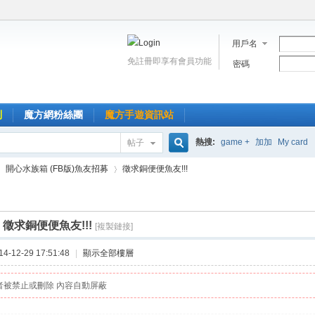
用戶名
免註冊即享有會員功能
密碼
到
魔方網粉絲團
魔方手遊資訊站
熱搜:
game +
加加
My card
帖子
搜
開心水族箱 (FB版)魚友招募
徵求銅便便魚友!!!
索
]
徵求銅便便魚友!!!
[複製鏈接]
›
-12-29 17:51:48
|
顯示全部樓層
者被禁止或刪除 內容自動屏蔽