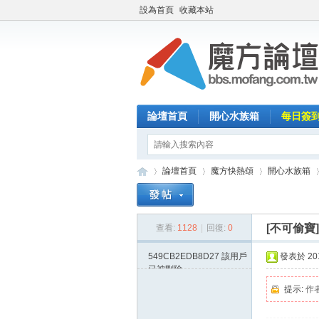
設為首頁
收藏本站
論壇首頁
開心水族箱
每日簽
論壇首頁
魔方快熱頌
開心水族箱
[不可偷寶
查看:
1128
|
回復:
0
魔
»
›
›
›
549CB2EDB8D27
該用戶
發表於 2014
已被刪除
提示:
作