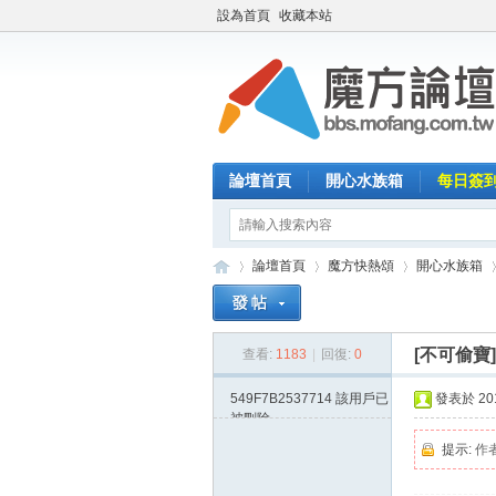
設為首頁
收藏本站
論壇首頁
開心水族箱
每日簽
論壇首頁
魔方快熱頌
開心水族箱
[不可偷寶
查看:
1183
|
回復:
0
魔
»
›
›
›
549F7B2537714
該用戶已
發表於 2014
被刪除
提示:
作