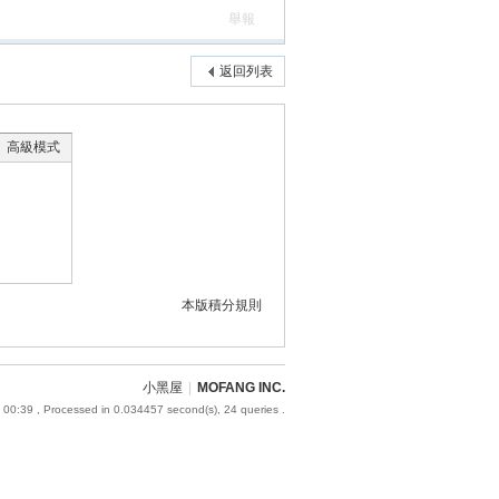
舉報
返回列表
高級模式
本版積分規則
小黑屋
|
MOFANG INC.
 00:39
, Processed in 0.034457 second(s), 24 queries .