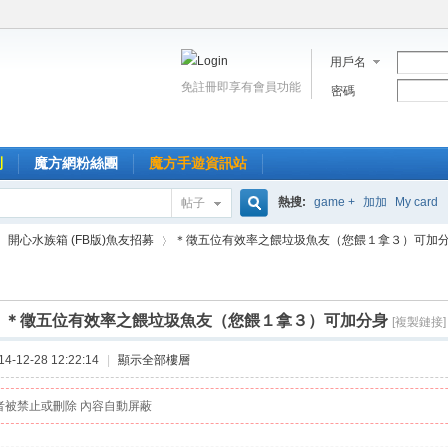
用戶名
免註冊即享有會員功能
密碼
到
魔方網粉絲團
魔方手遊資訊站
熱搜:
game +
加加
My card
帖子
搜
開心水族箱 (FB版)魚友招募
＊徵五位有效率之餵垃圾魚友（您餵１拿３）可加分身 
索
]
＊徵五位有效率之餵垃圾魚友（您餵１拿３）可加分身
[複製鏈接]
›
-12-28 12:22:14
|
顯示全部樓層
者被禁止或刪除 內容自動屏蔽