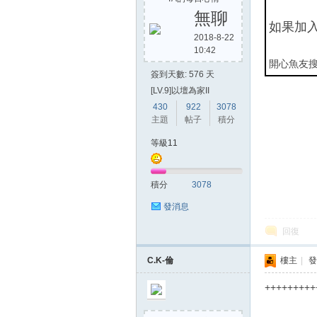
無聊
如果加
2018-8-22
10:42
方
開心魚友搜
簽到天數: 576 天
[LV.9]以壇為家II
430
922
3078
主題
帖子
積分
等級11
積分
3078
網
發消息
回復
C.K-倫
樓主
|
發
+++++++++