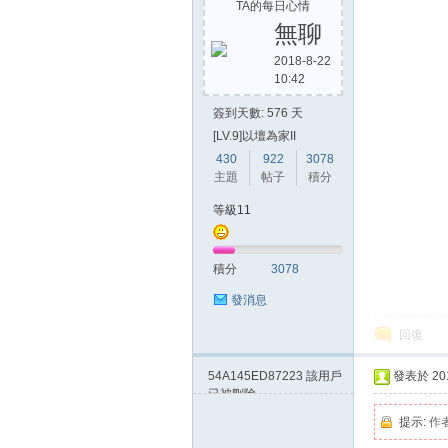
TA的每日心情
無聊
2018-8-22
10:42
簽到天數: 576 天
[LV.9]以壇為家II
430
922
3078
主題
帖子
積分
等級11
積分
3078
發消息
回復
54A145ED87223
該用戶
發表於 2014
已被刪除
提示:
作