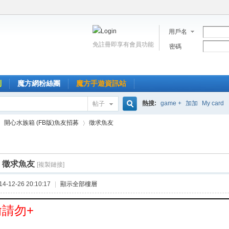
用戶名
免註冊即享有會員功能
密碼
到
魔方網粉絲團
魔方手遊資訊站
熱搜:
game +
加加
My card
帖子
搜
開心水族箱 (FB版)魚友招募
徵求魚友
索
]
徵求魚友
[複製鏈接]
›
-12-26 20:10:17
|
顯示全部樓層
請勿+