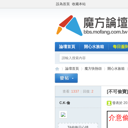
設為首頁
收藏本站
論壇首頁
開心水族箱
每日簽
論壇首頁
魔方快熱頌
開心水族箱
[不可偷寶
查看:
1337
|
回復:
2
魔
»
›
›
›
C.K-倫
發表於 2014
介意偷
TA的每日心情