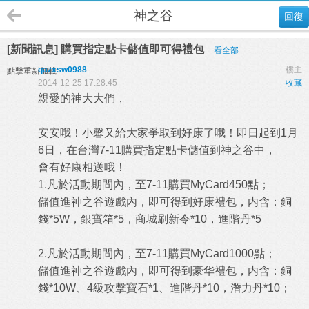
神之谷
回復
[新聞訊息] 購買指定點卡儲值即可得禮包
看全部
qazxsw0988
樓主
點擊重新加載
2014-12-25 17:28:45
收藏
親愛的神大大們，
安安哦！小馨又給大家爭取到好康了哦！即日起到1月
6日，在台灣7-11購買指定點卡儲值到神之谷中，
會有好康相送哦！
1.凡於活動期間內，至7-11購買MyCard450點；
儲值進神之谷遊戲內，即可得到好康禮包，内含：銅
錢*5W，銀寶箱*5，商城刷新令*10，進階丹*5
2.凡於活動期間內，至7-11購買MyCard1000點；
儲值進神之谷遊戲內，即可得到豪华禮包，内含：銅
錢*10W、4級攻擊寶石*1、進階丹*10，潛力丹*10；