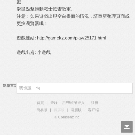
戲
滑鼠點擊拖動戰士抵禦敵軍。
注意：如果遊戲出現空白畫面的情況，請重新整理頁面或
更換瀏覽器哦！
遊戲連結:
http://gamekz.com/play/25171.html
遊戲出處:
小遊戲
點擊重新加載
首頁
|
登錄
|
用FB帳號登入
|
註冊
簡易版
|
觸屏版
|
電腦版
|
客戶端
© Comsenz Inc.