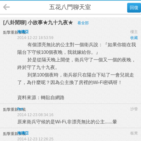
五花八門聊天室
回復
[八卦閒聊] 小故事★九十九夜★
看全部
海璃亞
樓主
點擊重新加載
2014-12-22 18:53:59
收藏
有個漂亮無比的公主對一個衛兵說：『如果你能在我
陽台下守候100個夜晚，我就嫁給你。』
於是從隔天晚上開使，衛兵守了一個又一個的夜晚，
終於守了九十九夜。
到第100個夜時，衛兵卻只在陽台下站了一會兒就走
了，為什麼呢？因為公主換了房裡的Wi-Fi密碼呀！
資料來源：轉貼自網路
fen
沙發
點擊重新加載
2014-12-23 08:34:16
原來衛兵守候的是Wi-Fi,非漂亮無比的公主......暈
海璃亞
板凳
點擊重新加載
2014-12-23 12:26:25