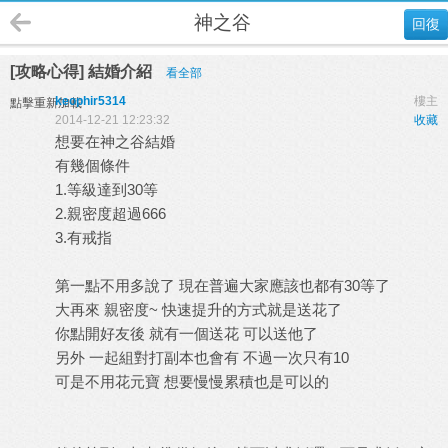
神之谷
回復
[攻略心得] 結婚介紹
看全部
keophir5314
樓主
點擊重新加載
2014-12-21 12:23:32
收藏
想要在神之谷結婚
有幾個條件
1.等級達到30等
2.親密度超過666
3.有戒指
第一點不用多說了 現在普遍大家應該也都有30等了
大再來 親密度~ 快速提升的方式就是送花了
你點開好友後 就有一個送花 可以送他了
另外 一起組對打副本也會有 不過一次只有10
可是不用花元寶 想要慢慢累積也是可以的