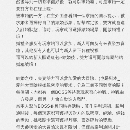
然後等到一切都準備好後，就可以求婚囉，可是求婚一定
要雙方都在線上喔~
被求婚的一方，在主介面會看到一個求婚的圖示提示，被
求婚者選擇好自己的結婚形象，點擊確定後，雙方就會進
入訂婚狀態，這時，玩家就可選擇結婚場景，開啟婚禮了
哦！
婚禮全服所有玩家均可以參加，新人可向所有來賓發放喜
糖，其他所有人也可以向新人留下各種祝福
還可以給新人贈送紅包~結婚後，雙方還可開啟專屬的結
婚稱號哦！
結婚之後，夫妻雙方可以參加愛的大冒險。(也是副本_
愛的大冒險根據親密度的要求，分為三個不同難度的關卡
每個關卡內都有一個BOSS等待著玩家齊心挑戰，挑戰由
一方發起，而另一方會自動進入戰鬥。
當兩人擊敗BOSS並且同時存活時，算作勝利通關。勝利
通關後，每個玩家都可獲得與對方的親密度、經驗、銅錢
的獎勵，挑戰關卡還可獲得丹藥、靈器碎片的獎勵。
每天參與愛的大冒險次數有限制，但僅當勝利通關才計