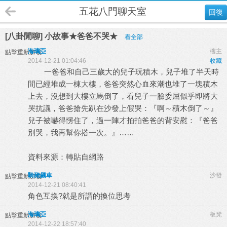
五花八門聊天室
回復
[八卦閒聊] 小故事★爸爸不哭★
看全部
海璃亞
樓主
點擊重新加載
2014-12-21 01:04:46
收藏
一爸爸和自己三歲大的兒子玩積木，兒子堆了半天時
間已經堆成一棟大樓，爸爸突然心血來潮也堆了一塊積木
上去，沒想到大樓立馬倒了，看兒子一臉委屈似乎即將大
哭抗議，爸爸搶先趴在沙發上假哭：『啊～積木倒了～』
兒子被嚇得愣住了，過一陣才拍拍爸爸的背安慰：『爸爸
別哭，我再幫你搭一次。』……
資料來源：轉貼自網路
騎豬飆車
沙發
點擊重新加載
2014-12-21 08:40:41
角色互換?就是所謂的換位思考
海璃亞
板凳
點擊重新加載
2014-12-22 18:57:40