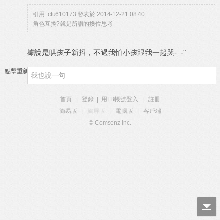
引用:
ctu610173 發表於 2014-12-21 08:40
角色互換?就是所謂的換位思考
據說是哄孩子新招，不過我怕小孩跟我一起哭-_-"
點擊重新加載
首頁
|
登錄
|
用FB帳號登入
|
註冊
簡易版
|
觸屏版
|
電腦版
|
客戶端
© Comsenz Inc.