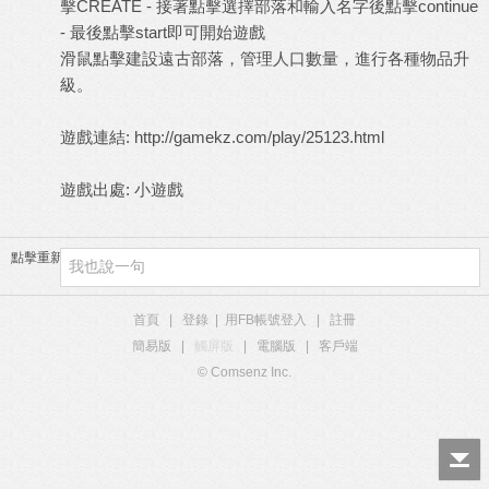
擊CREATE - 接著點擊選擇部落和輸入名字後點擊continue
- 最後點擊start即可開始遊戲
滑鼠點擊建設遠古部落，管理人口數量，進行各種物品升
級。
遊戲連結:
http://gamekz.com/play/25123.html
遊戲出處:
小遊戲
點擊重新加載
首頁
|
登錄
|
用FB帳號登入
|
註冊
簡易版
|
觸屏版
|
電腦版
|
客戶端
© Comsenz Inc.