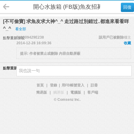
開心水族箱 (FB版)魚友招募
回復
[不可偷寶] 求魚友求大神^_^ 走过路过別錯过..都進來看看咩
^_^
看全部
549009429E238
該用戶已被刪除
樓主
點擊重新加載
2014-12-28 16:09:36
收藏
提示:
作者被禁止或刪除 內容自動屏蔽
點擊重新加載
首頁
|
登錄
|
用FB帳號登入
|
註冊
簡易版
|
觸屏版
|
電腦版
|
客戶端
© Comsenz Inc.