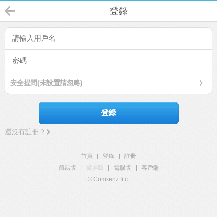
登錄
安全提問(未設置請忽略)
登錄
還沒有註冊？
首頁
|
登錄
|
註冊
簡易版
|
觸屏版
|
電腦版
|
客戶端
© Comsenz Inc.