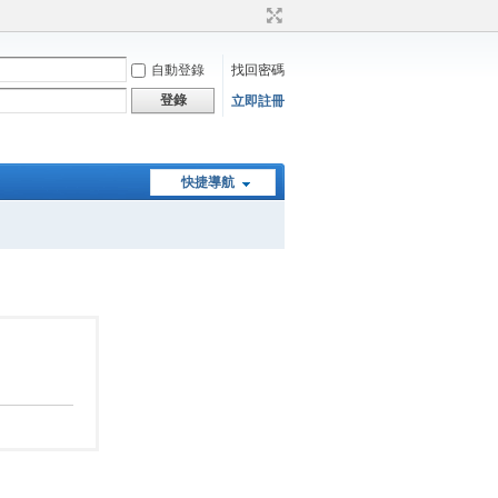
自動登錄
找回密碼
登錄
立即註冊
快捷導航