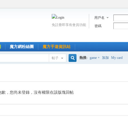
用戶名
免註冊即享有會員功能
密碼
到
魔方網粉絲團
魔方手遊資訊站
熱搜:
game +
加加
My card
帖子
搜
索
抱歉，您尚未登錄，沒有權限在該版塊回帖