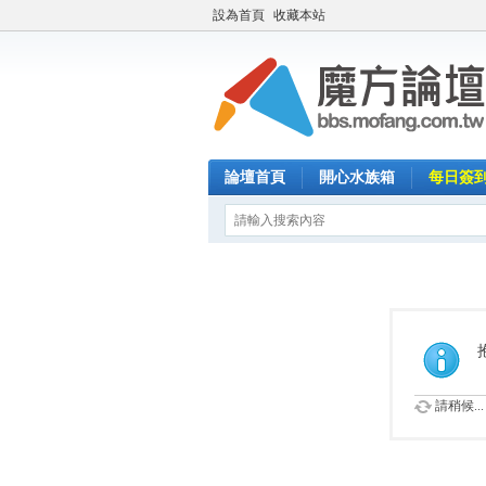
設為首頁
收藏本站
論壇首頁
開心水族箱
每日簽
請稍候...