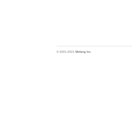
© 2001-2021
Mofang Inc.