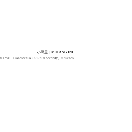
小黑屋
|
MOFANG INC.
8 17:39
, Processed in 0.017680 second(s), 9 queries .