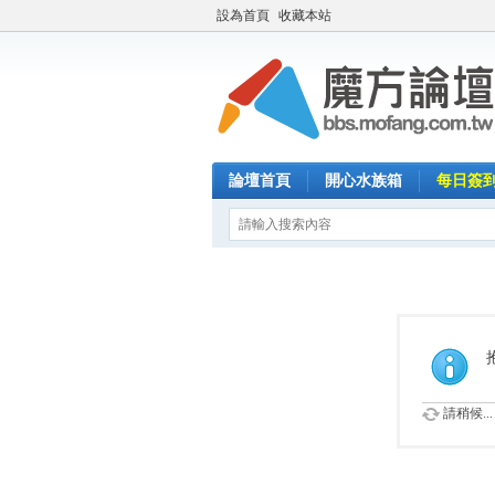
設為首頁
收藏本站
論壇首頁
開心水族箱
每日簽
請稍候...