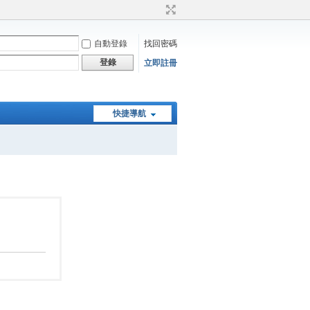
自動登錄
找回密碼
登錄
立即註冊
快捷導航