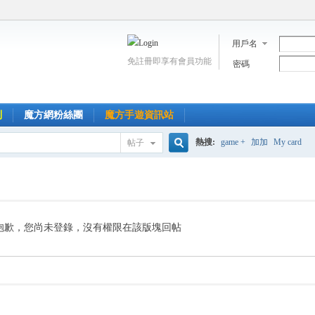
用戶名
免註冊即享有會員功能
密碼
到
魔方網粉絲團
魔方手遊資訊站
熱搜:
game +
加加
My card
帖子
搜
索
抱歉，您尚未登錄，沒有權限在該版塊回帖