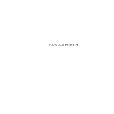
© 2001-2021
Mofang Inc.