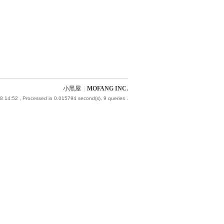
小黑屋
|
MOFANG INC.
8 14:52
, Processed in 0.015794 second(s), 9 queries .