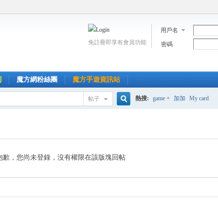
用戶名
免註冊即享有會員功能
密碼
到
魔方網粉絲團
魔方手遊資訊站
熱搜:
game +
加加
My card
帖子
搜
索
抱歉，您尚未登錄，沒有權限在該版塊回帖