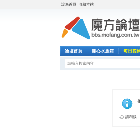
設為首頁
收藏本站
論壇首頁
開心水族箱
每日簽
請稍候...