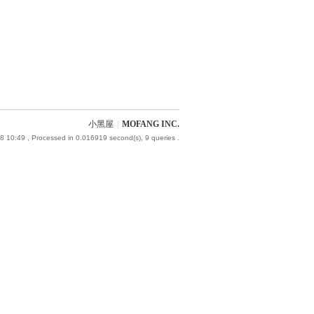
小黑屋
|
MOFANG INC.
8 10:49
, Processed in 0.016919 second(s), 9 queries .