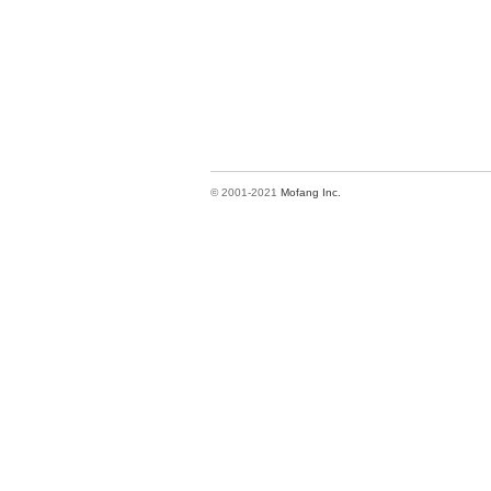
© 2001-2021
Mofang Inc.