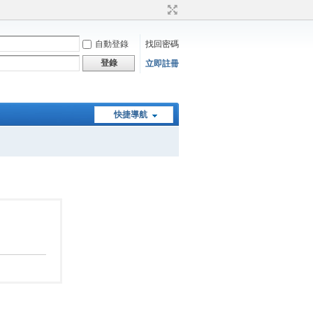
自動登錄
找回密碼
登錄
立即註冊
快捷導航