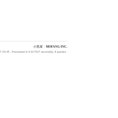
小黑屋
|
MOFANG INC.
7 03:35
, Processed in 0.017527 second(s), 9 queries .