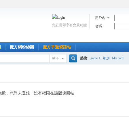
用戶名
免註冊即享有會員功能
密碼
到
魔方網粉絲團
魔方手遊資訊站
熱搜:
game +
加加
My card
帖子
搜
索
抱歉，您尚未登錄，沒有權限在該版塊回帖