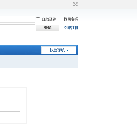
自動登錄
找回密碼
登錄
立即註冊
快捷導航