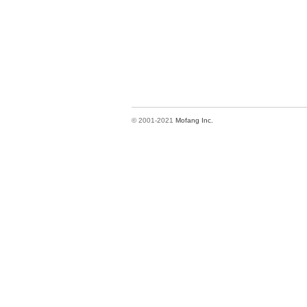
© 2001-2021
Mofang Inc.