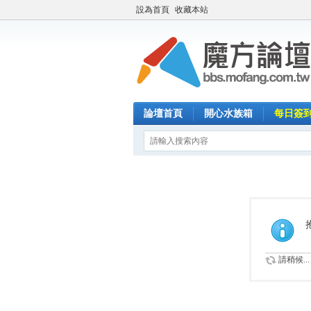
設為首頁
收藏本站
論壇首頁
開心水族箱
每日簽
請稍候...