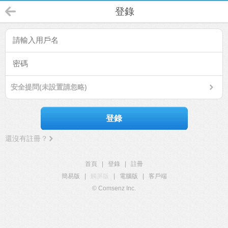
登錄
安全提問(未設置請忽略)
登錄
還沒有註冊？
首頁
|
登錄
|
註冊
簡易版
|
觸屏版
|
電腦版
|
客戶端
© Comsenz Inc.