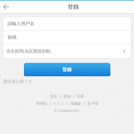
登錄
安全提問(未設置請忽略)
登錄
還沒有註冊？
首頁
|
登錄
|
註冊
簡易版
|
觸屏版
|
電腦版
|
客戶端
© Comsenz Inc.