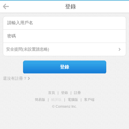
登錄
安全提問(未設置請忽略)
登錄
還沒有註冊？
首頁
|
登錄
|
註冊
簡易版
|
觸屏版
|
電腦版
|
客戶端
© Comsenz Inc.