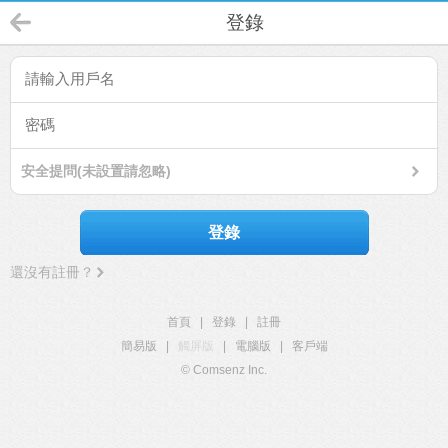
登錄
安全提問(未設置請忽略)
登錄
還沒有註冊？
首頁
|
登錄
|
註冊
簡易版
|
觸屏版
|
電腦版
|
客戶端
© Comsenz Inc.