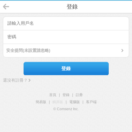
登錄
安全提問(未設置請忽略)
登錄
還沒有註冊？
首頁
|
登錄
|
註冊
簡易版
|
觸屏版
|
電腦版
|
客戶端
© Comsenz Inc.