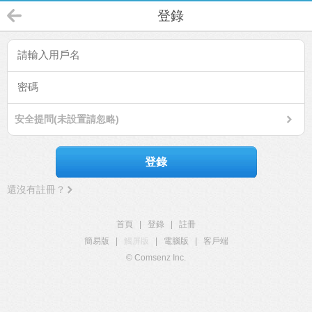
登錄
安全提問(未設置請忽略)
登錄
還沒有註冊？
首頁
|
登錄
|
註冊
簡易版
|
觸屏版
|
電腦版
|
客戶端
© Comsenz Inc.