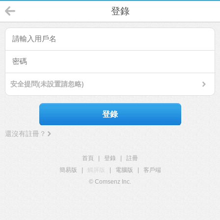
登錄
安全提問(未設置請忽略)
登錄
還沒有註冊？
首頁
|
登錄
|
註冊
簡易版
|
觸屏版
|
電腦版
|
客戶端
© Comsenz Inc.