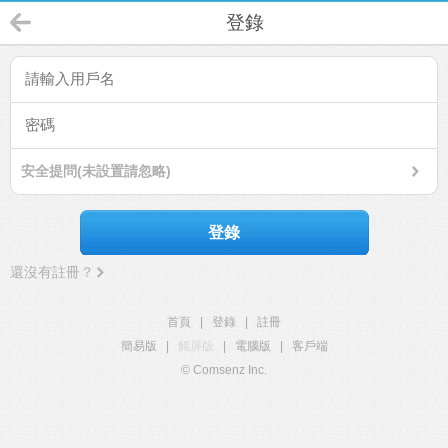
登錄
安全提問(未設置請忽略)
登錄
還沒有註冊？
首頁
|
登錄
|
註冊
簡易版
|
觸屏版
|
電腦版
|
客戶端
© Comsenz Inc.