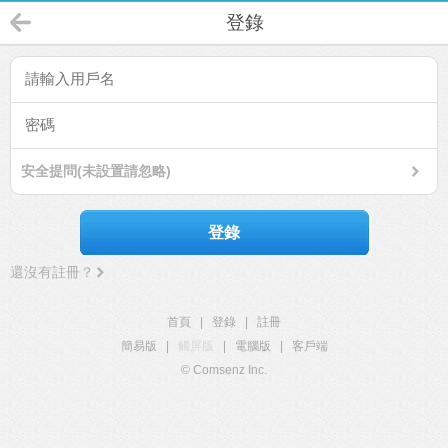
登錄
安全提問(未設置請忽略)
登錄
還沒有註冊？
首頁
|
登錄
|
註冊
簡易版
|
觸屏版
|
電腦版
|
客戶端
© Comsenz Inc.