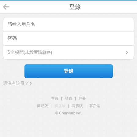
登錄
安全提問(未設置請忽略)
登錄
還沒有註冊？
首頁
|
登錄
|
註冊
簡易版
|
觸屏版
|
電腦版
|
客戶端
© Comsenz Inc.