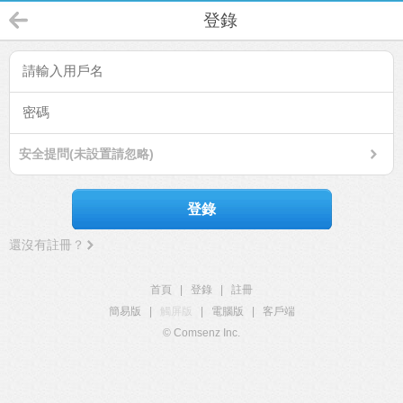
登錄
安全提問(未設置請忽略)
登錄
還沒有註冊？
首頁
|
登錄
|
註冊
簡易版
|
觸屏版
|
電腦版
|
客戶端
© Comsenz Inc.